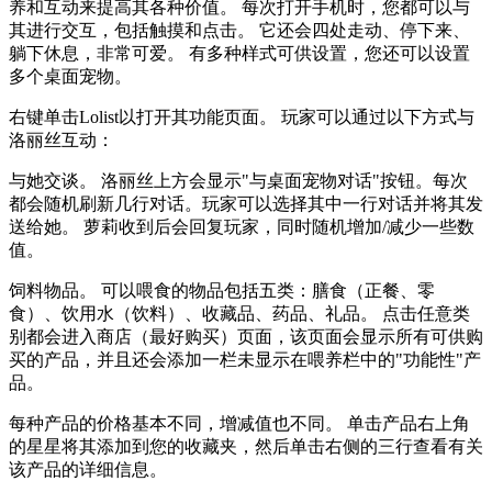
养和互动来提高其各种价值。 每次打开手机时，您都可以与
其进行交互，包括触摸和点击。 它还会四处走动、停下来、
躺下休息，非常可爱。 有多种样式可供设置，您还可以设置
多个桌面宠物。
右键单击Lolist以打开其功能页面。 玩家可以通过以下方式与
洛丽丝互动：
与她交谈。 洛丽丝上方会显示"与桌面宠物对话"按钮。每次
都会随机刷新几行对话。玩家可以选择其中一行对话并将其发
送给她。 萝莉收到后会回复玩家，同时随机增加/减少一些数
值。
饲料物品。 可以喂食的物品包括五类：膳食（正餐、零
食）、饮用水（饮料）、收藏品、药品、礼品。 点击任意类
别都会进入商店（最好购买）页面，该页面会显示所有可供购
买的产品，并且还会添加一栏未显示在喂养栏中的"功能性"产
品。
每种产品的价格基本不同，增减值也不同。 单击产品右上角
的星星将其添加到您的收藏夹，然后单击右侧的三行查看有关
该产品的详细信息。