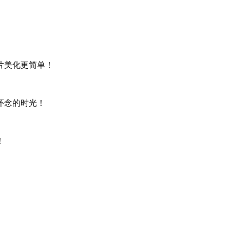
片美化更简单！
怀念的时光！
！