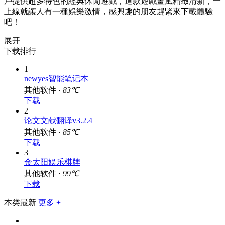
戶提供超多特色的經典休閒遊戲，這款遊戲畫風精緻清新，一
上線就讓人有一種娛樂激情，感興趣的朋友趕緊來下載體驗
吧！
展开
下载排行
1
newyes智能笔记本
其他软件 ·
83℃
下载
2
论文文献翻译v3.2.4
其他软件 ·
85℃
下载
3
金太阳娱乐棋牌
其他软件 ·
99℃
下载
本类最新
更多 +