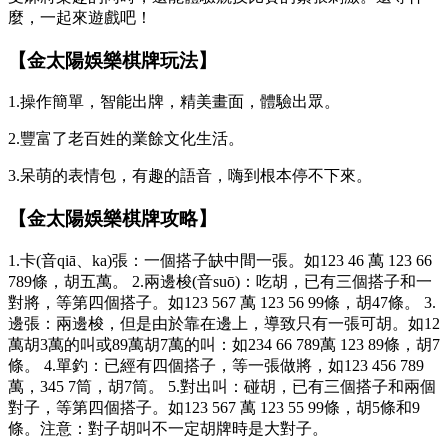
受麻將樂趣的同時，還能體驗競技比賽的緊張刺激。還等什
麼，一起來遊戲吧！
【金太陽娛樂棋牌玩法】
1.操作簡單，智能出牌，精美畫面，體驗出眾。
2.豐富了老百姓的業餘文化生活。
3.呆萌的表情包，有趣的語音，嗨到根本停不下來。
【金太陽娛樂棋牌攻略】
1.卡(音qiā、ka)張：一個搭子缺中間一張。如123 46 萬 123 66
789條，胡五萬。 2.兩邊梭(音suō)：吃胡，已有三個搭子和一
對將，等第四個搭子。如123 567 萬 123 56 99條，胡47條。 3.
邊張：兩邊梭，但是由於靠在邊上，導致只有一張可胡。如12
萬胡3萬的叫或89萬胡7萬的叫：如234 66 789萬 123 89條，胡7
條。 4.單釣：已經有四個搭子，等一張做將，如123 456 789
萬，345 7筒，胡7筒。 5.對出叫：碰胡，已有三個搭子和兩個
對子，等第四個搭子。如123 567 萬 123 55 99條，胡5條和9
條。注意：對子胡叫不一定胡牌時是大對子。