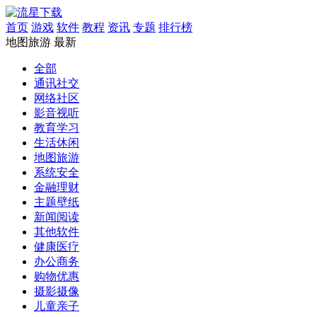
首页
游戏
软件
教程
资讯
专题
排行榜
地图旅游
最新
全部
通讯社交
网络社区
影音视听
教育学习
生活休闲
地图旅游
系统安全
金融理财
主题壁纸
新闻阅读
其他软件
健康医疗
办公商务
购物优惠
摄影摄像
儿童亲子