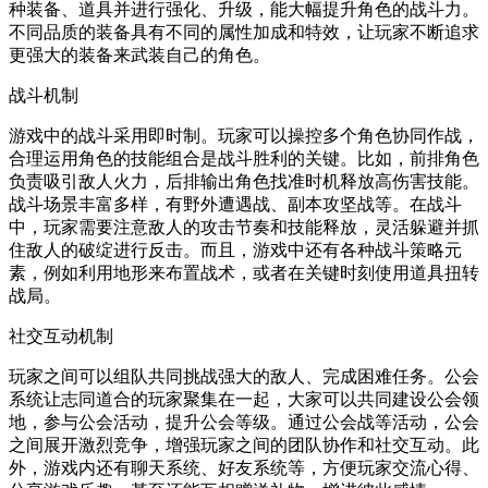
种装备、道具并进行强化、升级，能大幅提升角色的战斗力。
不同品质的装备具有不同的属性加成和特效，让玩家不断追求
更强大的装备来武装自己的角色。
战斗机制
游戏中的战斗采用即时制。玩家可以操控多个角色协同作战，
合理运用角色的技能组合是战斗胜利的关键。比如，前排角色
负责吸引敌人火力，后排输出角色找准时机释放高伤害技能。
战斗场景丰富多样，有野外遭遇战、副本攻坚战等。在战斗
中，玩家需要注意敌人的攻击节奏和技能释放，灵活躲避并抓
住敌人的破绽进行反击。而且，游戏中还有各种战斗策略元
素，例如利用地形来布置战术，或者在关键时刻使用道具扭转
战局。
社交互动机制
玩家之间可以组队共同挑战强大的敌人、完成困难任务。公会
系统让志同道合的玩家聚集在一起，大家可以共同建设公会领
地，参与公会活动，提升公会等级。通过公会战等活动，公会
之间展开激烈竞争，增强玩家之间的团队协作和社交互动。此
外，游戏内还有聊天系统、好友系统等，方便玩家交流心得、